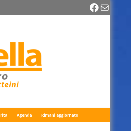
Faceboo
Email
rita
Agenda
Rimani aggiornato