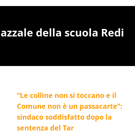
iazzale della scuola Redi
“Le colline non si toccano e il
Comune non è un passacarte”:
sindaco soddisfatto dopo la
sentenza del Tar