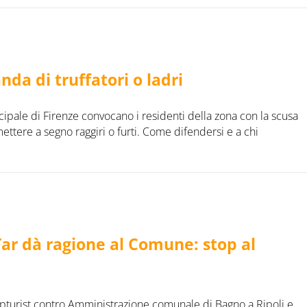
nda di truffatori o ladri
cipale di Firenze convocano i residenti della zona con la scusa
ttere a segno raggiri o furti. Come difendersi e a chi
 Tar dà ragione al Comune: stop al
ompturist contro Amministrazione comunale di Bagno a Ripoli e