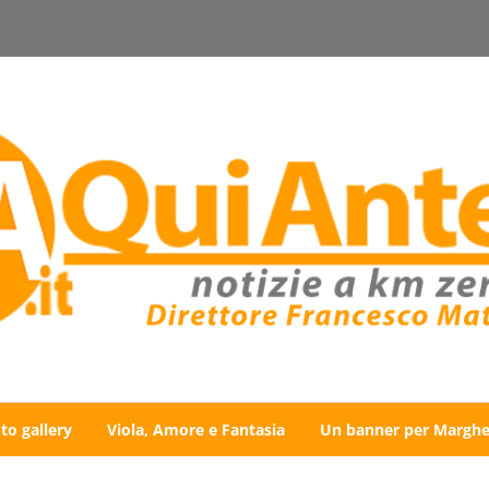
to gallery
Viola, Amore e Fantasia
Un banner per Marghe