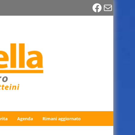
Faceboo
Email
rita
Agenda
Rimani aggiornato