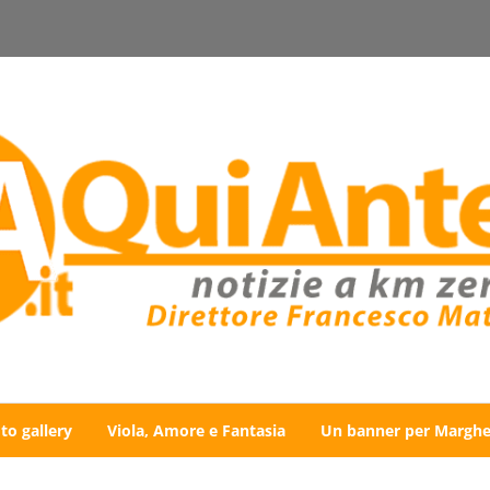
to gallery
Viola, Amore e Fantasia
Un banner per Marghe