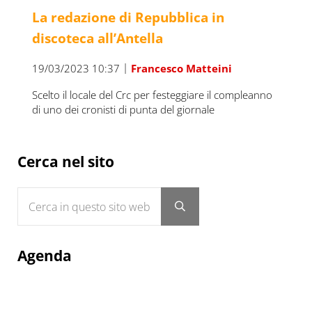
La redazione di Repubblica in
discoteca all’Antella
|
19/03/2023 10:37
Francesco Matteini
Scelto il locale del Crc per festeggiare il compleanno
di uno dei cronisti di punta del giornale
Sidebar
Cerca nel sito
Cerca in questo sito web
Submit search
Agenda