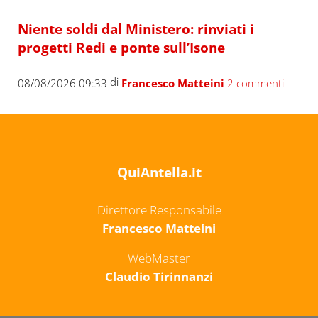
Niente soldi dal Ministero: rinviati i
progetti Redi e ponte sull’Isone
di
08/08/2026 09:33
Francesco Matteini
2 commenti
QuiAntella.it
Direttore Responsabile
Francesco Matteini
WebMaster
Claudio Tirinnanzi