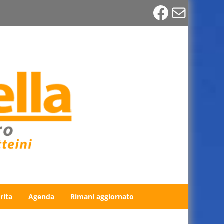
Faceboo
Email
rita
Agenda
Rimani aggiornato