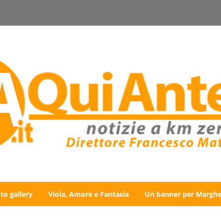
to gallery
Viola, Amore e Fantasia
Un banner per Marghe