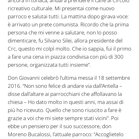
ancora in tonaca, andai a prendere il caffè al Circolo
ricreativo culturale. Mi presentai come nuovo
parroco e salutai tutti. La mattina dopo girava voce:
è arrivato un prete comunista. Ricordo che la prima
persona che mi venne a salutare, non lo posso
dimenticare, fu Silvano Silei, allora presidente del
Crc, questo mi colpì molto. Che io sappia, fui il primo
a fare una cena in piazza condivisa con più di 300
persone, organizzata tutti insieme”.
Don Giovanni celebrò l’ultima messa il 18 settembre
2016. “Non sono felice di andare via dall’Antella –
disse dall’altare ai parrocchiani che affollavano la
chiesa – Ho dato molto in questi anni, ma assai di
più ho ricevuto. Quello che sono riuscito a fare è
grazie a voi che mi siete sempre stati vicini”. Poi
ebbe un pensiero per il suo successore, don
Moreno Bucalossi, l’attuale parroco: “Accoglietelo