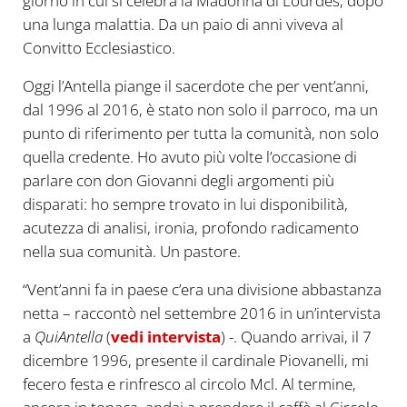
giorno in cui si celebra la Madonna di Lourdes, dopo
una lunga malattia. Da un paio di anni viveva al
Convitto Ecclesiastico.
Oggi l’Antella piange il sacerdote che per vent’anni,
dal 1996 al 2016, è stato non solo il parroco, ma un
punto di riferimento per tutta la comunità, non solo
quella credente. Ho avuto più volte l’occasione di
parlare con don Giovanni degli argomenti più
disparati: ho sempre trovato in lui disponibilità,
acutezza di analisi, ironia, profondo radicamento
nella sua comunità. Un pastore.
“Vent’anni fa in paese c’era una divisione abbastanza
netta – raccontò nel settembre 2016 in un’intervista
a
QuiAntella
(
vedi intervista
) -. Quando arrivai, il 7
dicembre 1996, presente il cardinale Piovanelli, mi
fecero festa e rinfresco al circolo Mcl. Al termine,