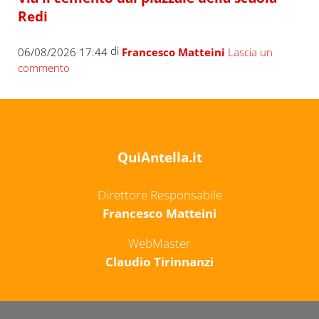
Redi
di
06/08/2026 17:44
Francesco Matteini
Lascia un
commento
QuiAntella.it
Direttore Responsabile
Francesco Matteini
WebMaster
Claudio Tirinnanzi