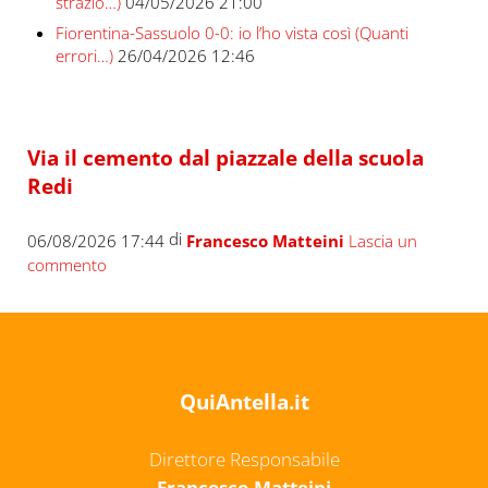
strazio…)
04/05/2026 21:00
Fiorentina-Sassuolo 0-0: io l’ho vista così (Quanti
errori…)
26/04/2026 12:46
Via il cemento dal piazzale della scuola
Redi
di
06/08/2026 17:44
Francesco Matteini
Lascia un
commento
QuiAntella.it
Direttore Responsabile
Francesco Matteini