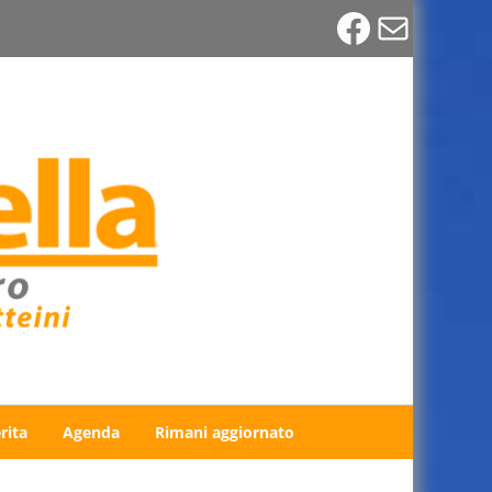
Faceboo
Email
rita
Agenda
Rimani aggiornato