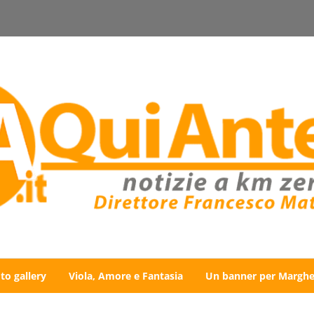
to gallery
Viola, Amore e Fantasia
Un banner per Marghe