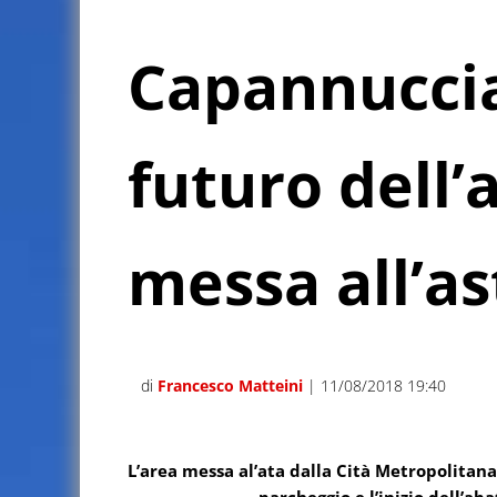
Capannuccia,
futuro dell’
messa all’as
di
Francesco Matteini
| 11/08/2018 19:40
L’area messa al’ata dalla Cità Metropolitana è