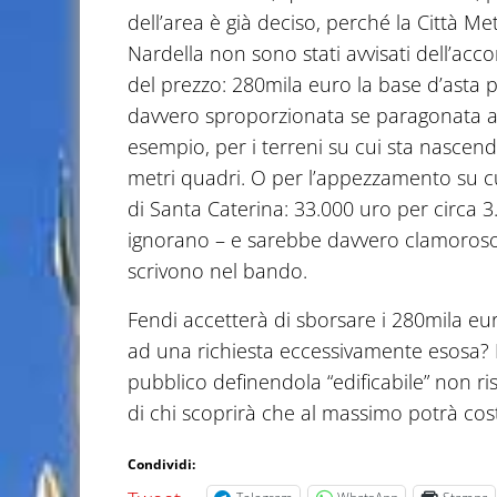
dell’area è già deciso, perché la Città Me
Nardella non sono stati avvisati dell’acc
del prezzo: 280mila euro la base d’asta
davvero sproporzionata se paragonata a
esempio, per i terreni su cui sta nascen
metri quadri. O per l’appezzamento su cui 
di Santa Caterina: 33.000 uro per circa 3
ignorano – e sarebbe davvero clamoroso 
scrivono nel bando.
Fendi accetterà di sborsare i 280mila eur
ad una richiesta eccessivamente esosa? I
pubblico definendola “edificabile” non ri
di chi scoprirà che al massimo potrà cos
Condividi: