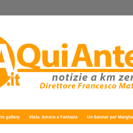
to gallery
Viola, Amore e Fantasia
Un banner per Marghe