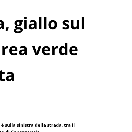
 giallo sul
area verde
ta
 sulla sinistra della strada, tra il