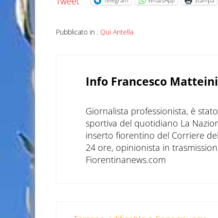
Tweet
Telegram
WhatsApp
Stampa
Pubblicato in :
Qui Antella
Info
Francesco Matteini
Giornalista professionista, è sta
sportiva del quotidiano La Nazio
inserto fiorentino del Corriere d
24 ore, opinionista in trasmissioni
Fiorentinanews.com
Post precedente: