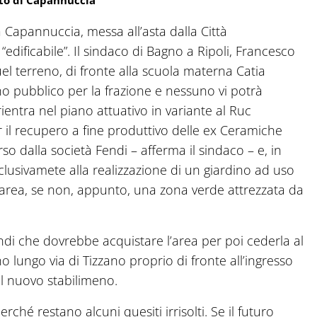
bato di Capannuccia
e a Capannuccia, messa all’asta dalla Città
“edificabile”. Il sindaco di Bagno a Ripoli, Francesco
el terreno, di fronte alla scuola materna Catia
no pubblico per la frazione e nessuno vi potrà
ientra nel piano attuativo in variante al Ruc
il recupero a fine produttivo delle ex Ceramiche
o dalla società Fendi – afferma il sindaco – e, in
 esclusivamete alla realizzazione di un giardino ad uso
l’area, se non, appunto, una zona verde attrezzata da
di che dovrebbe acquistare l’area per poi cederla al
lungo via di Tizzano proprio di fronte all’ingresso
el nuovo stabilimeno.
ché restano alcuni quesiti irrisolti. Se il futuro