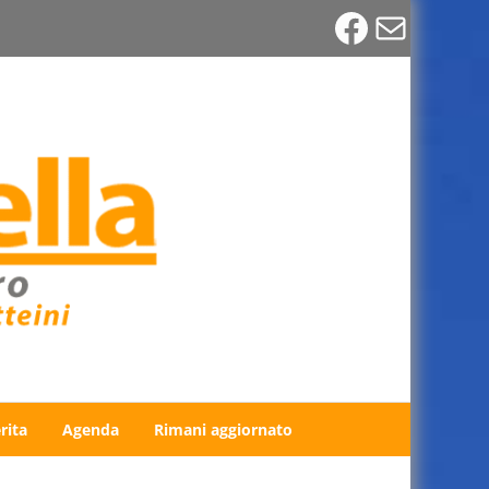
Faceboo
Email
rita
Agenda
Rimani aggiornato