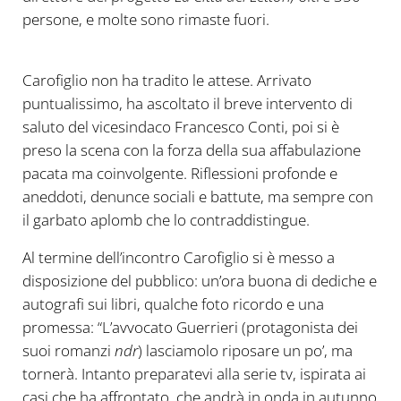
persone, e molte sono rimaste fuori.
Gabriele Ametrano e Gianrico Carofiglio
Carofiglio non ha tradito le attese. Arrivato
puntualissimo, ha ascoltato il breve intervento di
saluto del vicesindaco Francesco Conti, poi si è
preso la scena con la forza della sua affabulazione
pacata ma coinvolgente. Riflessioni profonde e
aneddoti, denunce sociali e battute, ma sempre con
il garbato aplomb che lo contraddistingue.
Al termine dell’incontro Carofiglio si è messo a
disposizione del pubblico: un’ora buona di dediche e
autografi sui libri, qualche foto ricordo e una
promessa: “L’avvocato Guerrieri (protagonista dei
suoi romanzi
ndr
) lasciamolo riposare un po’, ma
tornerà. Intanto preparatevi alla serie tv, ispirata ai
casi che ha affrontato, che andrà in onda in autunno