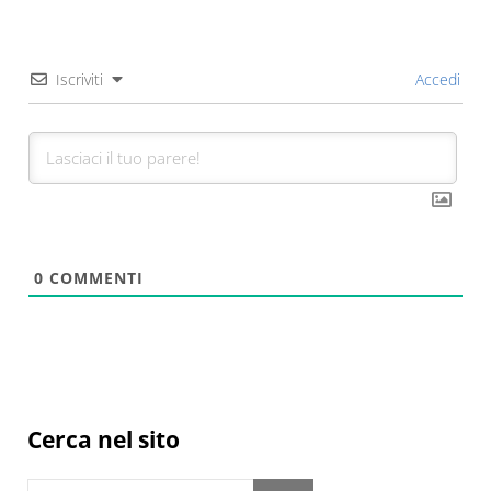
Iscriviti
Accedi
0
COMMENTI
Sidebar
Cerca nel sito
Cerca in questo sito web