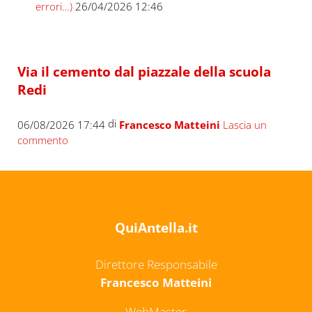
errori…)
26/04/2026 12:46
Via il cemento dal piazzale della scuola
Redi
di
06/08/2026 17:44
Francesco Matteini
Lascia un
commento
QuiAntella.it
Direttore Responsabile
Francesco Matteini
WebMaster