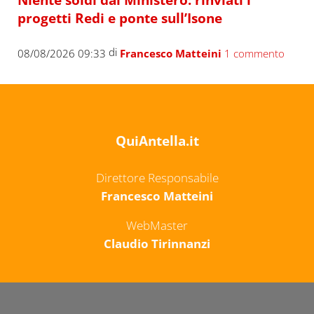
progetti Redi e ponte sull’Isone
di
08/08/2026 09:33
Francesco Matteini
1 commento
QuiAntella.it
Direttore Responsabile
Francesco Matteini
WebMaster
Claudio Tirinnanzi