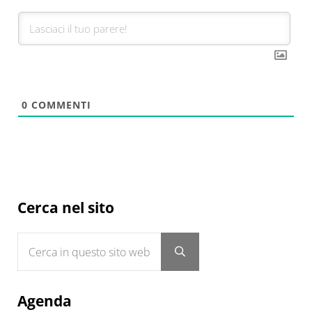
0
COMMENTI
Sidebar
Cerca nel sito
Cerca in questo sito web
Submit search
Agenda