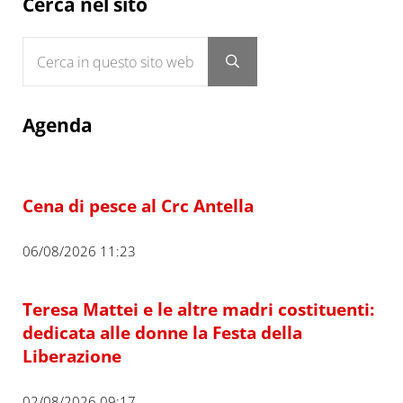
Sidebar
Cerca nel sito
Cerca in questo sito web
Submit search
Agenda
Cena di pesce al Crc Antella
06/08/2026 11:23
Teresa Mattei e le altre madri costituenti:
dedicata alle donne la Festa della
Liberazione
02/08/2026 09:17