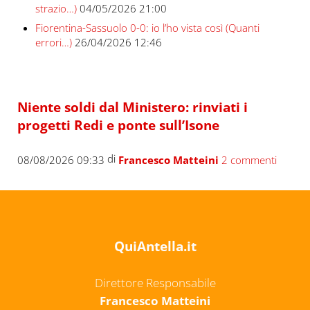
strazio…)
04/05/2026 21:00
Fiorentina-Sassuolo 0-0: io l’ho vista così (Quanti
errori…)
26/04/2026 12:46
Niente soldi dal Ministero: rinviati i
progetti Redi e ponte sull’Isone
di
08/08/2026 09:33
Francesco Matteini
2 commenti
QuiAntella.it
Direttore Responsabile
Francesco Matteini