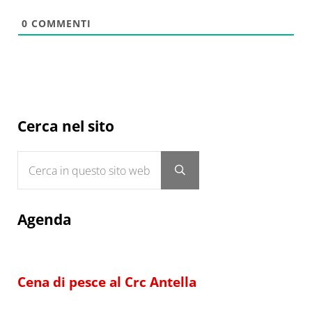
0
COMMENTI
Sidebar
Cerca nel sito
Cerca in questo sito web
Submit search
Agenda
Cena di pesce al Crc Antella