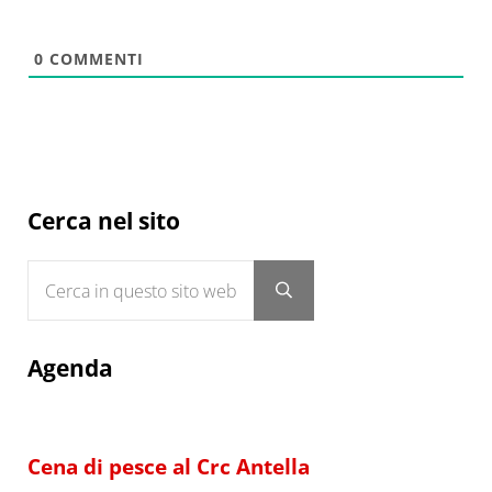
0
COMMENTI
Sidebar
Cerca nel sito
Cerca in questo sito web
Submit search
Agenda
Cena di pesce al Crc Antella