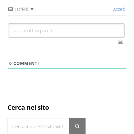
Iscriviti
Accedi
0
COMMENTI
Sidebar
Cerca nel sito
Cerca in questo sito web
Submit search