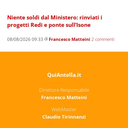
Niente soldi dal Ministero: rinviati i
progetti Redi e ponte sull’Isone
di
08/08/2026 09:33
Francesco Matteini
2 commenti
QuiAntella.it
Direttore Responsabile
Francesco Matteini
WebMaster
Claudio Tirinnanzi