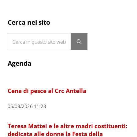
Sidebar
Cerca nel sito
Cerca in questo sito web
Submit search
Agenda
Cena di pesce al Crc Antella
06/08/2026 11:23
Teresa Mattei e le altre madri costituenti:
dedicata alle donne la Festa della