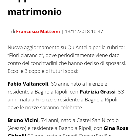
matrimonio
di
Francesco Matteini
| 18/11/2018 10:47
Nuovo aggiornamento su QuiAntella per la rubrica:
“Fiori d’arancio”, dove periodicamente viene dato
conto dei concittadini che hanno deciso di sposarsi.
Ecco le 3 coppie di futuri sposi:
Fabio Valtancoli
, 60 anni, nato a Firenze e
residente a Bagno a Ripoli; con
Patrizia Grassi
, 53
anni, nata a Firenze e residente a Bagno a Ripoli
dove le nozze saranno celebrate.
Bruno Vicini
, 74 anni, nato a Castel San Niccolò
(Arezzo) e residente a Bagno a Ripoli; con
Gina Rosa
Ghirelli
65 anni, nata a Premil Cuore (Forlì) e