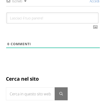
Iscriviti
Accedi
0
COMMENTI
Sidebar
Cerca nel sito
Cerca in questo sito web
Submit search