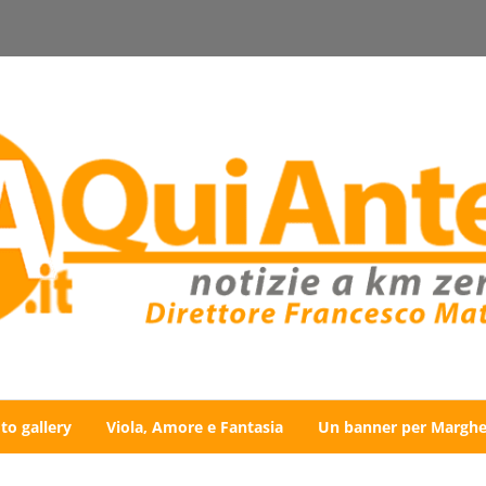
to gallery
Viola, Amore e Fantasia
Un banner per Marghe