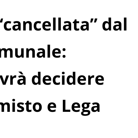
 “cancellata” dal
omunale:
vrà decidere
misto e Lega