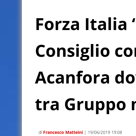
Forza Italia
Consiglio c
Acanfora do
tra Gruppo 
di
Francesco Matteini
| 19/06/2019 19:08