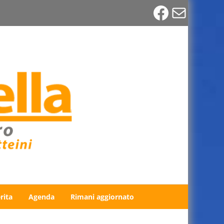
Faceboo
Email
rita
Agenda
Rimani aggiornato