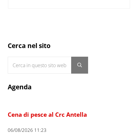
Sidebar
Cerca nel sito
Cerca in questo sito web
Submit search
Agenda
Cena di pesce al Crc Antella
06/08/2026 11:23