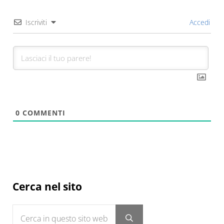
Iscriviti
Accedi
0
COMMENTI
Sidebar
Cerca nel sito
Cerca in questo sito web
Submit search