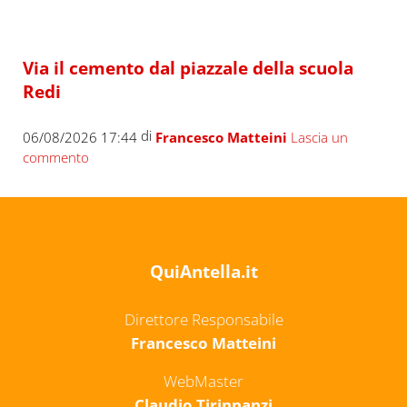
Via il cemento dal piazzale della scuola
Redi
di
06/08/2026 17:44
Francesco Matteini
Lascia un
commento
QuiAntella.it
Direttore Responsabile
Francesco Matteini
WebMaster
Claudio Tirinnanzi