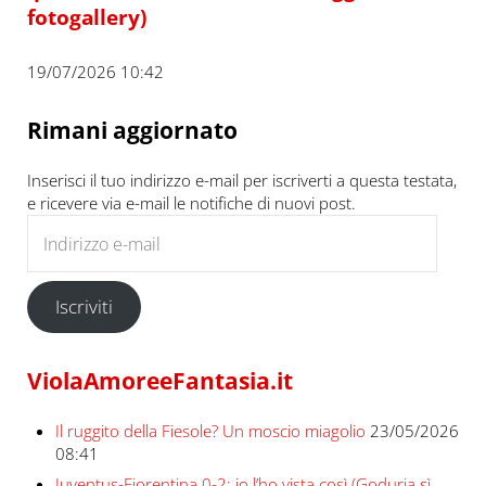
fotogallery)
19/07/2026 10:42
Rimani aggiornato
Inserisci il tuo indirizzo e-mail per iscriverti a questa testata,
e ricevere via e-mail le notifiche di nuovi post.
Indirizzo e-mail
Iscriviti
ViolaAmoreeFantasia.it
Il ruggito della Fiesole? Un moscio miagolio
23/05/2026
08:41
Juventus-Fiorentina 0-2: io l’ho vista così (Goduria sì,