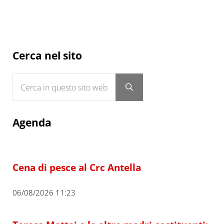
Sidebar
Cerca nel sito
Cerca in questo sito web
Submit search
Agenda
Cena di pesce al Crc Antella
06/08/2026 11:23