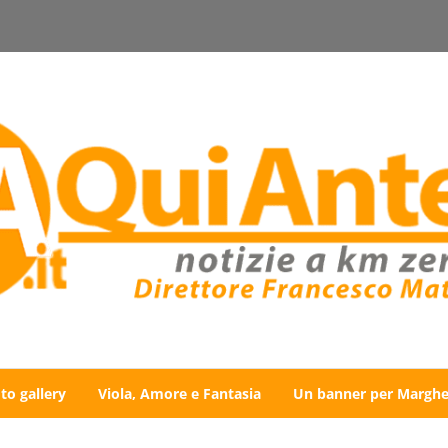
to gallery
Viola, Amore e Fantasia
Un banner per Marghe