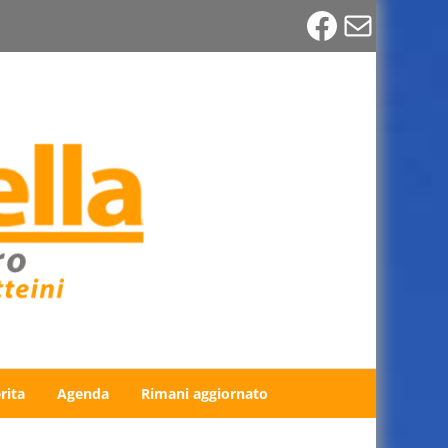
Faceboo
Email
rita
Agenda
Rimani aggiornato