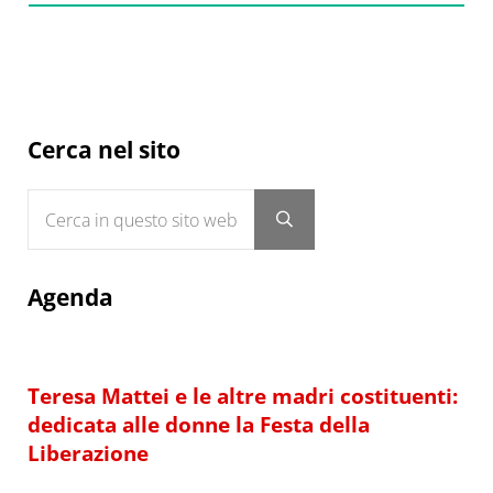
Sidebar
Cerca nel sito
Cerca in questo sito web
Submit search
Agenda
Teresa Mattei e le altre madri costituenti:
dedicata alle donne la Festa della
Liberazione