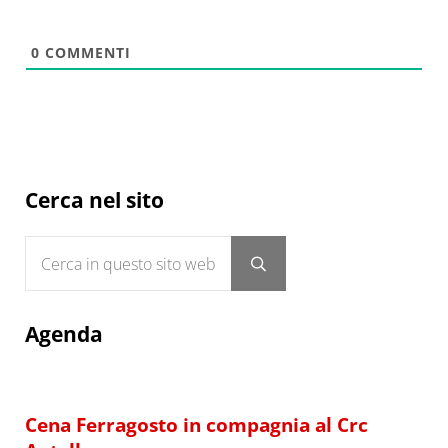
0
COMMENTI
Sidebar
Cerca nel sito
Cerca in questo sito web
Submit search
Agenda
Cena Ferragosto in compagnia al Crc