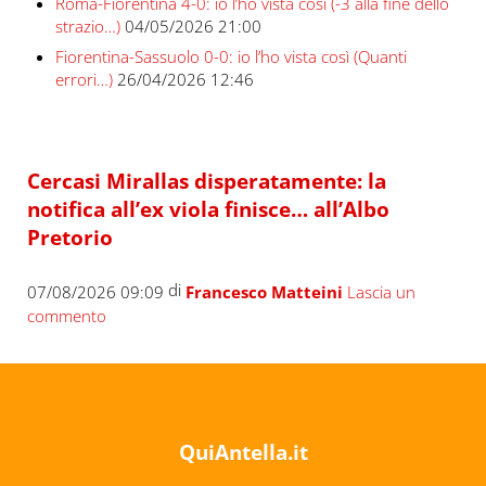
Roma-Fiorentina 4-0: io l’ho vista così (-3 alla fine dello
strazio…)
04/05/2026 21:00
Fiorentina-Sassuolo 0-0: io l’ho vista così (Quanti
errori…)
26/04/2026 12:46
Cercasi Mirallas disperatamente: la
notifica all’ex viola finisce… all’Albo
Pretorio
di
07/08/2026 09:09
Francesco Matteini
Lascia un
commento
QuiAntella.it