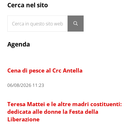
Sidebar
Cerca nel sito
Cerca in questo sito web
Submit search
Agenda
Cena di pesce al Crc Antella
06/08/2026 11:23
Teresa Mattei e le altre madri costituenti:
dedicata alle donne la Festa della
Liberazione