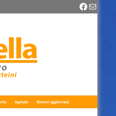
Faceboo
Email
rita
Agenda
Rimani aggiornato