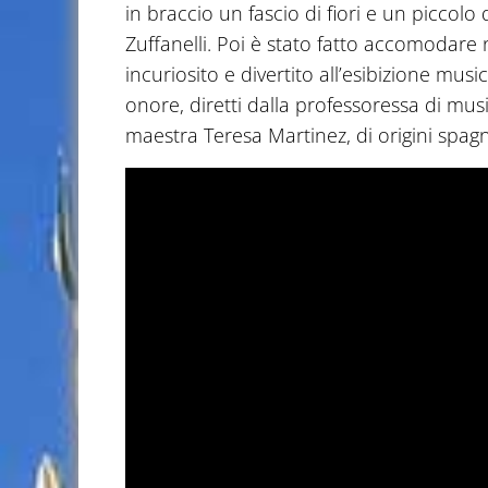
in braccio un fascio di fiori e un picco
Zuffanelli. Poi è stato fatto accomodare n
incuriosito e divertito all’esibizione mus
onore, diretti dalla professoressa di musi
maestra Teresa Martinez, di origini spagn