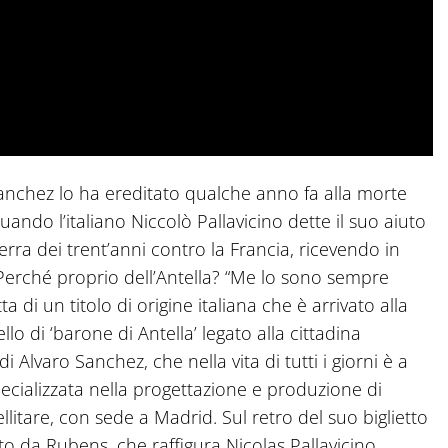
o Sanchez lo ha ereditato qualche anno fa alla morte
uando l’italiano Niccolò Pallavicino dette il suo aiuto
uerra dei trent’anni contro la Francia, ricevendo in
. Perché proprio dell’Antella? “Me lo sono sempre
a di un titolo di origine italiana che è arrivato alla
o di ‘barone di Antella’ legato alla cittadina
i Alvaro Sanchez, che nella vita di tutti i giorni è a
pecializzata nella progettazione e produzione di
llitare, con sede a Madrid. Sul retro del suo biglietto
ato da Rubens, che raffigura Nicolas Pallavicino.