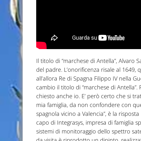
Il titolo di “marchese di Antella”, Alvar
del padre. L’onorificenza risale al 1649, q
all’allora Re di Spagna Filippo IV nella G
cambio il titolo di “marchese di Antella”
chiesto anche io. E’ però certo che si tratt
mia famiglia, da non confondere con quell
spagnola vicino a Valencia”, è la risposta d
capo di Integrasys, impresa di famiglia s
sistemi di monitoraggio dello spettro sate
da visita è riprodotto un dipinto, realizz