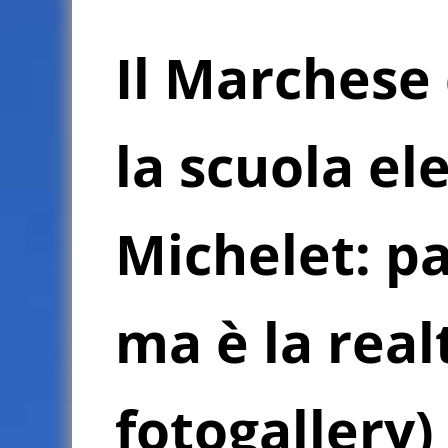
Il Marchese 
la scuola e
Michelet: p
ma è la real
fotogallery)