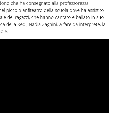
lo dono che ha consegnato alla professoressa
el piccolo anfiteatro della scuola dove ha assistito
icale dei ragazzi, che hanno cantato e ballato in suo
ca della Redi, Nadia Zaghini. A fare da interprete, la
ole.