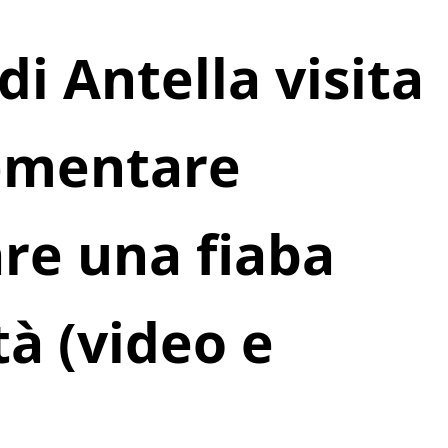
di Antella visita
lementare
are una fiaba
tà (video e