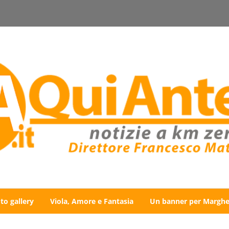
to gallery
Viola, Amore e Fantasia
Un banner per Marghe