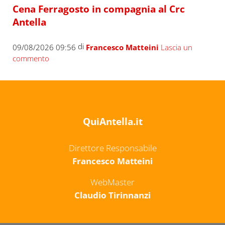
Cena Ferragosto in compagnia al Crc
Antella
di
09/08/2026 09:56
Francesco Matteini
Lascia un
commento
QuiAntella.it
Direttore Responsabile
Francesco Matteini
WebMaster
Claudio Tirinnanzi