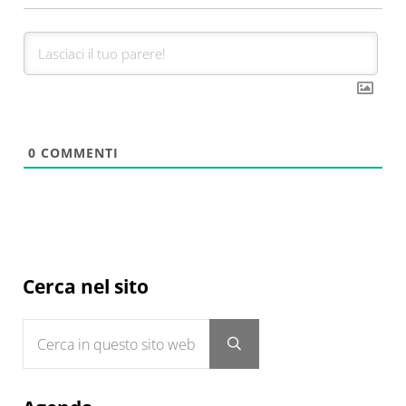
0
COMMENTI
Sidebar
Cerca nel sito
Cerca in questo sito web
Submit search