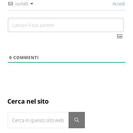
Iscriviti
Accedi
0
COMMENTI
Sidebar
Cerca nel sito
Cerca in questo sito web
Submit search