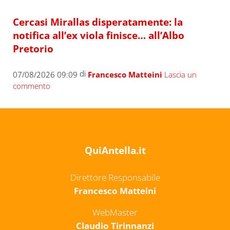
Cercasi Mirallas disperatamente: la
notifica all’ex viola finisce… all’Albo
Pretorio
di
07/08/2026 09:09
Francesco Matteini
Lascia un
commento
QuiAntella.it
Direttore Responsabile
Francesco Matteini
WebMaster
Claudio Tirinnanzi