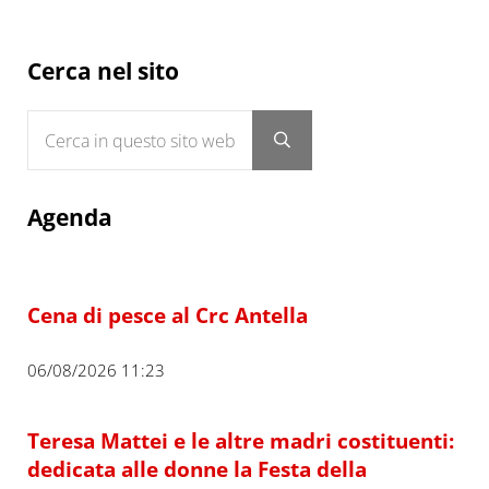
Sidebar
Cerca nel sito
Cerca in questo sito web
Submit search
Agenda
Cena di pesce al Crc Antella
06/08/2026 11:23
Teresa Mattei e le altre madri costituenti:
dedicata alle donne la Festa della