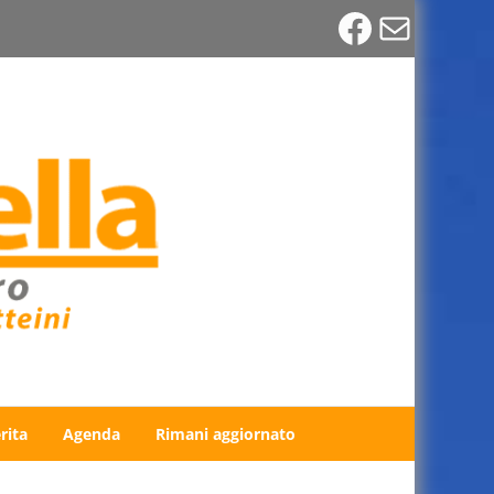
Faceboo
Email
rita
Agenda
Rimani aggiornato