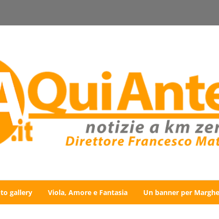
to gallery
Viola, Amore e Fantasia
Un banner per Marghe