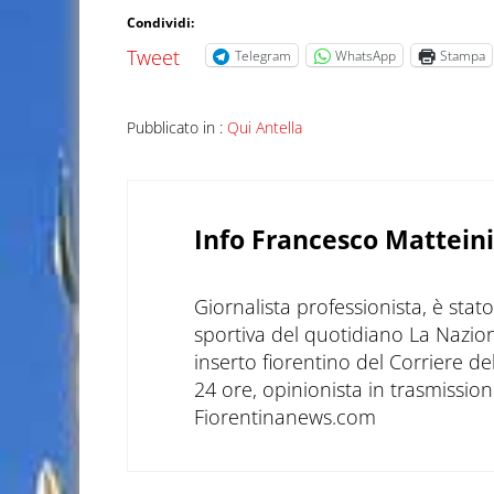
Condividi:
Tweet
Telegram
WhatsApp
Stampa
Pubblicato in :
Qui Antella
Info
Francesco Matteini
Giornalista professionista, è sta
sportiva del quotidiano La Nazio
inserto fiorentino del Corriere d
24 ore, opinionista in trasmissioni
Fiorentinanews.com