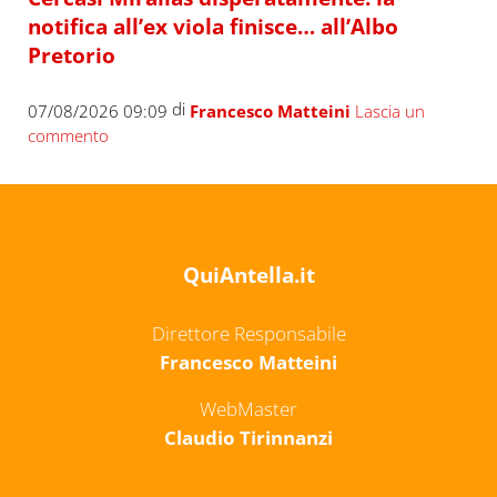
notifica all’ex viola finisce… all’Albo
Pretorio
di
07/08/2026 09:09
Francesco Matteini
Lascia un
commento
QuiAntella.it
Direttore Responsabile
Francesco Matteini
WebMaster
Claudio Tirinnanzi