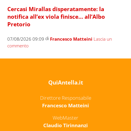
Cercasi Mirallas disperatamente: la
notifica all’ex viola finisce… all’Albo
Pretorio
di
07/08/2026 09:09
Francesco Matteini
Lascia un
commento
QuiAntella.it
Direttore Responsabile
Francesco Matteini
WebMaster
Claudio Tirinnanzi