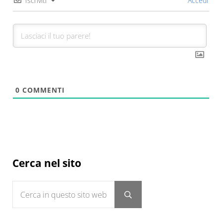
Iscriviti
Accedi
0
COMMENTI
Sidebar
Cerca nel sito
Cerca in questo sito web
Submit search