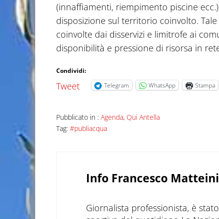
(innaffiamenti, riempimento piscine ecc.
disposizione sul territorio coinvolto. Ta
coinvolte dai disservizi e limitrofe ai co
disponibilità e pressione di risorsa in ret
Condividi:
Tweet
Telegram
WhatsApp
Stampa
Pubblicato in :
Agenda
,
Qui Antella
Tag:
#publiacqua
Info
Francesco Matteini
Giornalista professionista, è sta