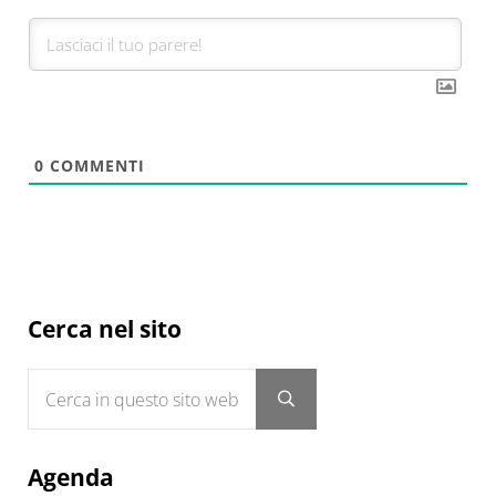
0
COMMENTI
Sidebar
Cerca nel sito
Cerca in questo sito web
Submit search
Agenda