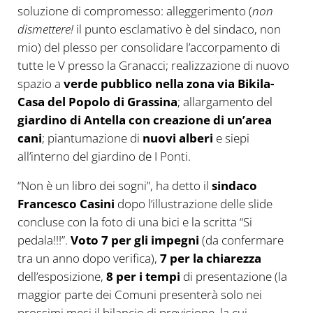
soluzione di compromesso: alleggerimento (
non
dismettere!
il punto esclamativo è del sindaco, non
mio) del plesso per consolidare l’accorpamento di
tutte le V presso la Granacci; realizzazione di nuovo
spazio a
verde pubblico nella zona via Bikila-
Casa del Popolo di Grassina
; allargamento del
giardino di Antella con creazione di un’area
cani
; piantumazione di
nuovi alberi
e siepi
all’interno del giardino de I Ponti.
“Non è un libro dei sogni”, ha detto il
sindaco
Francesco Casini
dopo l’illustrazione delle slide
concluse con la foto di una bici e la scritta “Si
pedala!!!”.
Voto 7 per gli impegni
(da confermare
tra un anno dopo verifica),
7 per la chiarezza
dell’esposizione,
8 per i tempi
di presentazione (la
maggior parte dei Comuni presenterà solo nei
prossimi mesi il bilancio di previsione, la cui