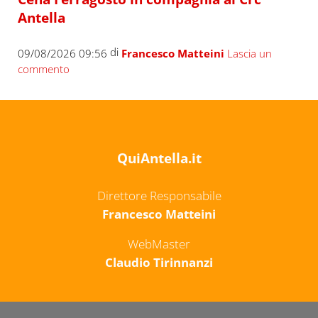
Antella
di
09/08/2026 09:56
Francesco Matteini
Lascia un
commento
QuiAntella.it
Direttore Responsabile
Francesco Matteini
WebMaster
Claudio Tirinnanzi