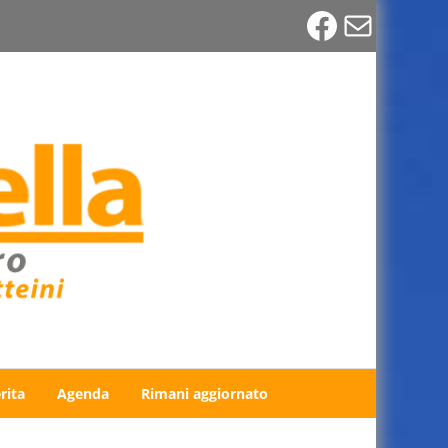
Faceboo
Email
rita
Agenda
Rimani aggiornato