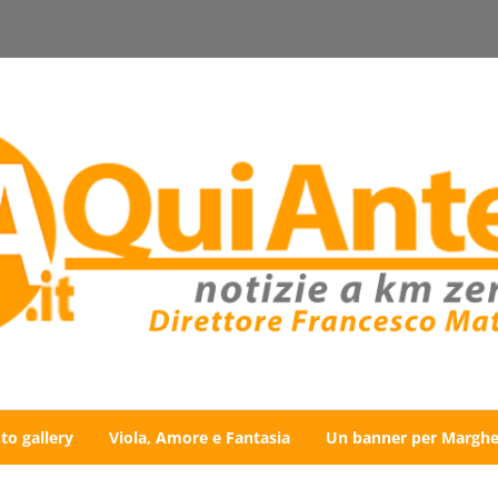
to gallery
Viola, Amore e Fantasia
Un banner per Marghe