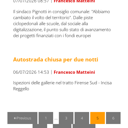
|
07/07/2026 08:57
Francesco Matteini
Il sindaco Pignotti in consiglio comunale: "Abbiamo
cambiato il volto del territorio". Dalle piste
ciclopedonali alle scuole, dal sociale alla
digitalizzazione, il punto sullo stato di avanzamento
dei progetti finanziati con i fondi europei
Autostrada chiusa per due notti
|
06/07/2026 14:53
Francesco Matteini
Ispezioni delle gallerie nel tratto Firense Sud - Incisa
Reggello
Pagine interim omesse
…
1
3
4
5
6
Previous
Pagina
Pagina
Pagina
Pagina
Pagina