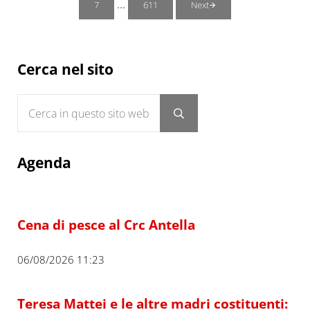
Pagine interim omesse
…
7
611
Next
Pagina
Pagina
Sidebar
Cerca nel sito
Cerca in questo sito web
Submit search
Agenda
Cena di pesce al Crc Antella
06/08/2026 11:23
Teresa Mattei e le altre madri costituenti: