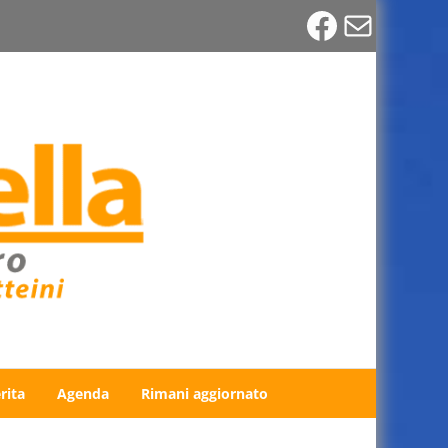
Faceboo
Email
rita
Agenda
Rimani aggiornato