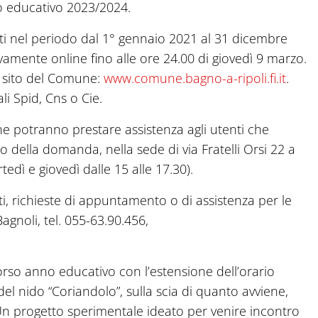
no educativo 2023/2024.
ati nel periodo dal 1° gennaio 2021 al 31 dicembre
vamente online fino alle ore 24.00 di giovedì 9 marzo.
l sito del Comune:
www.comune.bagno-a-ripoli.fi.it
.
li Spid, Cns o Cie.
une potranno prestare assistenza agli utenti che
o della domanda, nella sede di via Fratelli Orsi 22 a
tedì e giovedì dalle 15 alle 17.30).
rti, richieste di appuntamento o di assistenza per le
Bagnoli, tel. 055-63.90.456,
orso anno educativo con l’estensione dell’orario
el nido “Coriandolo”, sulla scia di quanto avviene,
Un progetto sperimentale ideato per venire incontro