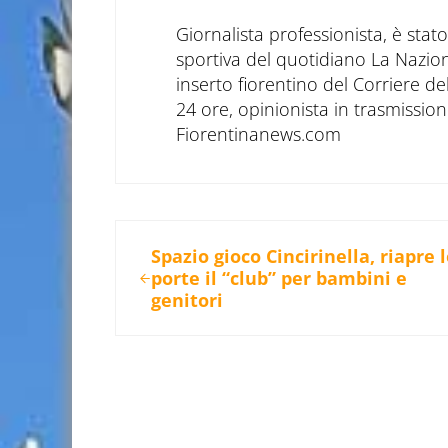
Giornalista professionista, è sta
sportiva del quotidiano La Nazio
inserto fiorentino del Corriere d
24 ore, opinionista in trasmissioni
Fiorentinanews.com
Post precedente:
Spazio gioco Cincirinella, riapre 
porte il “club” per bambini e
genitori