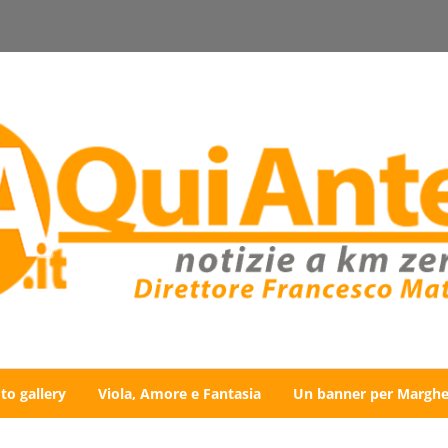
to gallery
Viola, Amore e Fantasia
Un banner per Marghe