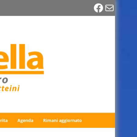
Faceboo
Email
rita
Agenda
Rimani aggiornato