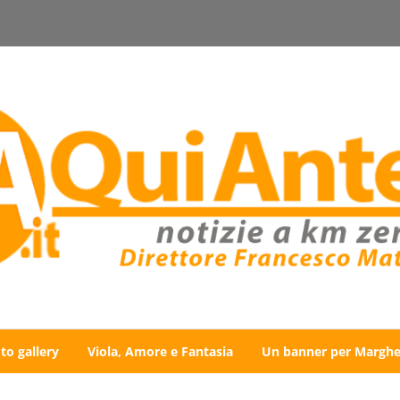
to gallery
Viola, Amore e Fantasia
Un banner per Marghe