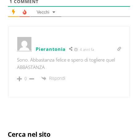
1
COMMENT
Vecchi
Pierantonia
4 anni fa
Sono. Abbastanza felice e spero di togliere quel
ABBASTANZA
Rispondi
0
Sidebar
Cerca nel sito