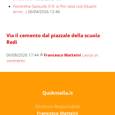
Fiorentina-Sassuolo 0-0: io l’ho vista così (Quanti
errori…)
26/04/2026 12:46
Via il cemento dal piazzale della scuola
Redi
di
06/08/2026 17:44
Francesco Matteini
Lascia un
commento
QuiAntella.it
Direttore Responsabile
Francesco Matteini