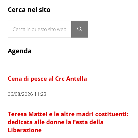
Sidebar
Cerca nel sito
Cerca in questo sito web
Submit search
Agenda
Cena di pesce al Crc Antella
06/08/2026 11:23
Teresa Mattei e le altre madri costituenti:
dedicata alle donne la Festa della
Liberazione