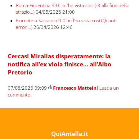
Roma-Fiorentina 4-0: io l’ho vista così (-3 alla fine dello
strazio…)
04/05/2026 21:00
Fiorentina-Sassuolo 0-0: io l’ho vista così (Quanti
errori…)
26/04/2026 12:46
Cercasi Mirallas disperatamente: la
notifica all’ex viola finisce… all’Albo
Pretorio
di
07/08/2026 09:09
Francesco Matteini
Lascia un
commento
QuiAntella.it