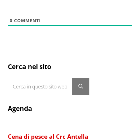
0
COMMENTI
Sidebar
Cerca nel sito
Cerca in questo sito web
Submit search
Agenda
Cena di pesce al Crc Antella