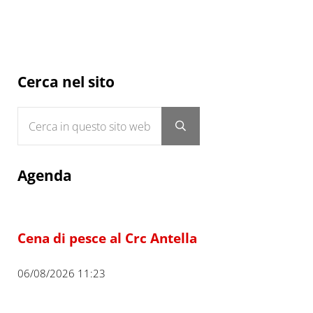
Sidebar
Cerca nel sito
Cerca in questo sito web
Submit search
Agenda
Cena di pesce al Crc Antella
06/08/2026 11:23