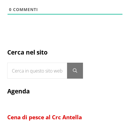
0
COMMENTI
Sidebar
Cerca nel sito
Cerca in questo sito web
Submit search
Agenda
Cena di pesce al Crc Antella