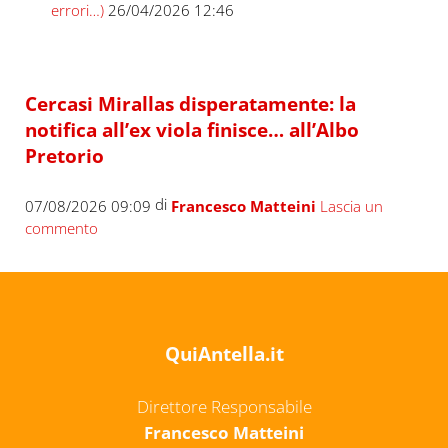
errori…)
26/04/2026 12:46
Cercasi Mirallas disperatamente: la
notifica all’ex viola finisce… all’Albo
Pretorio
di
07/08/2026 09:09
Francesco Matteini
Lascia un
commento
QuiAntella.it
Direttore Responsabile
Francesco Matteini