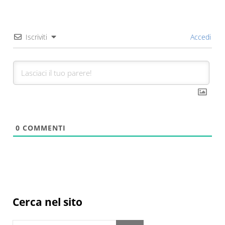
Iscriviti
Accedi
0
COMMENTI
Sidebar
Cerca nel sito
Cerca in questo sito web