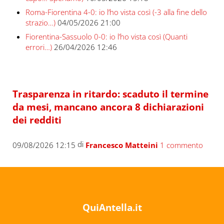
Roma-Fiorentina 4-0: io l’ho vista così (-3 alla fine dello
strazio…)
04/05/2026 21:00
Fiorentina-Sassuolo 0-0: io l’ho vista così (Quanti
errori…)
26/04/2026 12:46
Trasparenza in ritardo: scaduto il termine
da mesi, mancano ancora 8 dichiarazioni
dei redditi
di
09/08/2026 12:15
Francesco Matteini
1 commento
QuiAntella.it