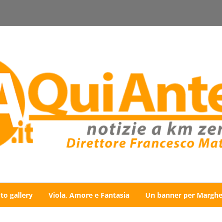
to gallery
Viola, Amore e Fantasia
Un banner per Marghe