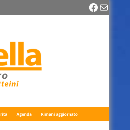
Faceboo
Email
rita
Agenda
Rimani aggiornato