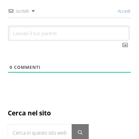
Iscriviti
Accedi
0
COMMENTI
Sidebar
Cerca nel sito
Cerca in questo sito web
Submit search