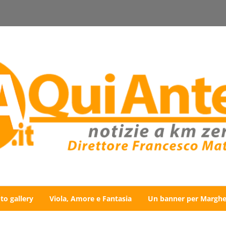
to gallery
Viola, Amore e Fantasia
Un banner per Marghe