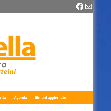
Faceboo
Email
rita
Agenda
Rimani aggiornato