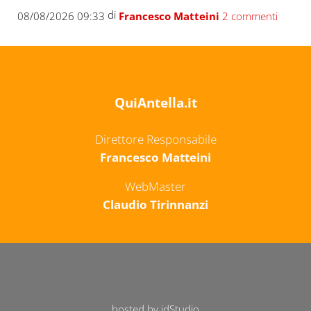
di
08/08/2026 09:33
Francesco Matteini
2 commenti
QuiAntella.it
Direttore Responsabile
Francesco Matteini
WebMaster
Claudio Tirinnanzi
hosted by idStudio