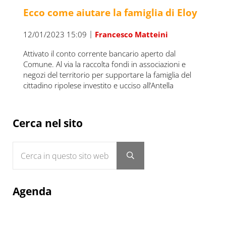
Ecco come aiutare la famiglia di Eloy
|
12/01/2023 15:09
Francesco Matteini
Attivato il conto corrente bancario aperto dal
Comune. Al via la raccolta fondi in associazioni e
negozi del territorio per supportare la famiglia del
cittadino ripolese investito e ucciso all’Antella
Sidebar
Cerca nel sito
Cerca in questo sito web
Submit search
Agenda